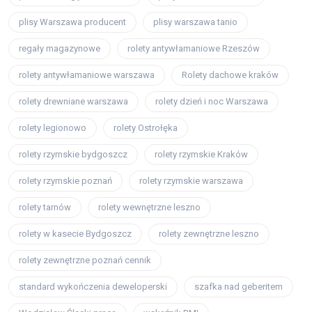
plisy Warszawa producent
plisy warszawa tanio
regały magazynowe
rolety antywłamaniowe Rzeszów
rolety antywłamaniowe warszawa
Rolety dachowe kraków
rolety drewniane warszawa
rolety dzień i noc Warszawa
rolety legionowo
rolety Ostrołęka
rolety rzymskie bydgoszcz
rolety rzymskie Kraków
rolety rzymskie poznań
rolety rzymskie warszawa
rolety tarnów
rolety wewnętrzne leszno
rolety w kasecie Bydgoszcz
rolety zewnętrzne leszno
rolety zewnętrzne poznań cennik
standard wykończenia deweloperski
szafka nad geberitem