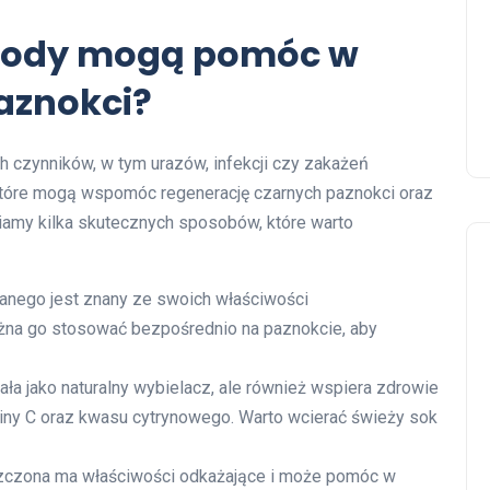
etody mogą pomóc w
aznokci?
 czynników, w tym urazów, infekcji czy zakażeń
, które mogą wspomóc regenerację czarnych paznokci oraz
iamy kilka skutecznych sposobów, które warto
anego jest znany ze swoich właściwości
ożna go stosować bezpośrednio na paznokcie, aby
iała jako naturalny wybielacz, ale również wspiera zdrowie
miny C oraz kwasu cytrynowego. Warto wcierać świeży sok
czona ma właściwości odkażające i może pomóc w