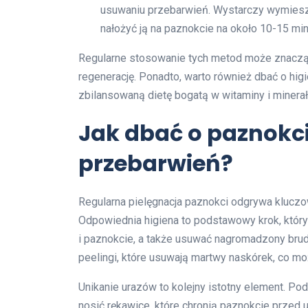
usuwaniu przebarwień. Wystarczy wymiesza
nałożyć ją na paznokcie na około 10-15 min
Regularne stosowanie tych metod może znaczą
regenerację. Ponadto, warto również dbać o hi
zbilansowaną dietę bogatą w witaminy i minerał
Jak dbać o paznokci
przebarwień?
Regularna pielęgnacja paznokci odgrywa kluczo
Odpowiednia higiena to podstawowy krok, który 
i paznokcie, a także usuwać nagromadzony br
peelingi, które usuwają martwy naskórek, co m
Unikanie urazów to kolejny istotny element. P
nosić rękawice, które chronią paznokcie prze