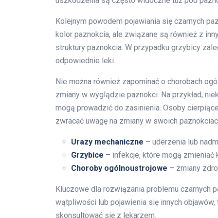
uszkodzenia są często widoczne tuż pod paznokc
Kolejnym powodem pojawiania się czarnych pazn
kolor paznokcia, ale związane są również z inny
struktury paznokcia. W przypadku grzybicy zale
odpowiednie leki.
Nie można również zapominać o chorobach ogó
zmiany w wyglądzie paznokci. Na przykład, niek
mogą prowadzić do zasinienia. Osoby cierpiące
zwracać uwagę na zmiany w swoich paznokciach
Urazy mechaniczne
– uderzenia lub nadm
Grzybice
– infekcje, które mogą zmieniać k
Choroby ogólnoustrojowe
– zmiany zdro
Kluczowe dla rozwiązania problemu czarnych pa
wątpliwości lub pojawienia się innych objawów, 
skonsultować się z lekarzem.