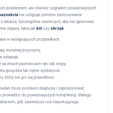
znym problemem, ale również sygnałem poważniejszych
aznokcia
nie ustępuje pomimo zastosowania
 lekarza. Szczególnie ważne jest, aby nie ignorować
ne objawy, takie jak
ból
czy
obrzęk
.
zana w następujących przypadkach:
mają wyraźnej przyczyny,
e ustępuje,
na innych paznokciach ręki lub stopy,
soka gorączka lub ropne wydobycie,
u, który nie goi się prawidłowo.
 badań może postawić diagnozę i zaproponować
 prowadzić do poważniejszych komplikacji, dlatego
z lekarzem, gdy zauważysz coś niepokojącego.