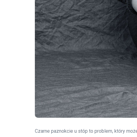
Czarne paznokcie u stóp to problem, który moż