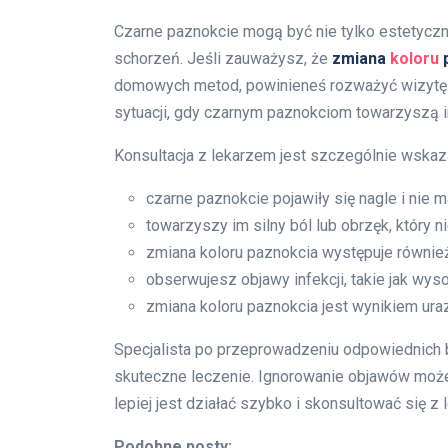
Czarne paznokcie mogą być nie tylko estetyc
schorzeń. Jeśli zauważysz, że
zmiana
koloru
p
domowych metod, powinieneś rozważyć wizytę u
sytuacji, gdy czarnym paznokciom towarzyszą in
Konsultacja z lekarzem jest szczególnie wska
czarne paznokcie pojawiły się nagle i nie 
towarzyszy im silny ból lub obrzęk, który ni
zmiana koloru paznokcia występuje również 
obserwujesz objawy infekcji, takie jak wy
zmiana koloru paznokcia jest wynikiem uraz
Specjalista po przeprowadzeniu odpowiednich
skuteczne leczenie. Ignorowanie objawów może
lepiej jest działać szybko i skonsultować się 
Podobne posty: