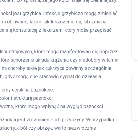
iem, co sprawia, że jego kolor staje się ciemniejszy.
okci jest grzybica. Infekcje grzybicze mogą zmieniać
mi objawami, takimi jak łuszczenie się lub zmiana
ca się konsultację z lekarzem, który może przepisać
lnoustrojowych, które mogą manifestować się poprzez
tóre schorzenia układu krążenia czy niedobory witamin
 na choroby takie jak cukrzyca powinny szczególnie
, gdyż mogą one stanowić sygnał do działania.
ierny ucisk na paznokcie.
olor i strukturę paznokci.
wotne, które mogą wpłynąć na wygląd paznokci.
znokci jest zrozumienie ich przyczyny. W przypadku
takich jak ból czy obrzęk, warto niezwłocznie