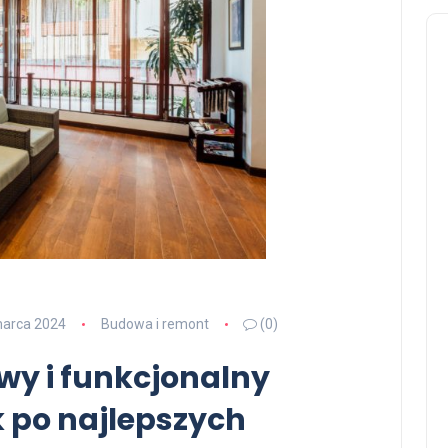
marca 2024
Budowa i remont
(0)
owy i funkcjonalny
 po najlepszych