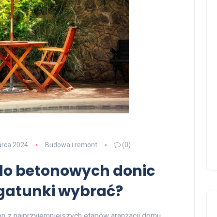
rca 2024
Budowa i remont
(0)
 do betonowych donic
e gatunki wybrać?
en z najprzyjemniejszych etapów aranżacji domu