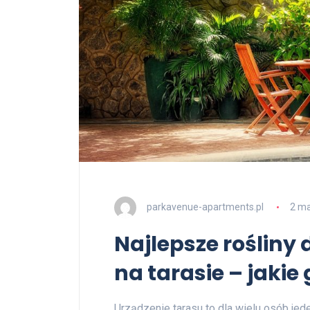
parkavenue-apartments.pl
2 ma
Najlepsze rośliny
na tarasie – jaki
Urządzenie tarasu to dla wielu osób jed