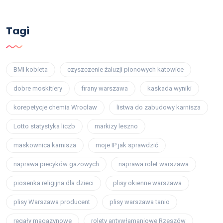
Tagi
BMI kobieta
czyszczenie żaluzji pionowych katowice
dobre moskitiery
firany warszawa
kaskada wyniki
korepetycje chemia Wrocław
listwa do zabudowy karnisza
Lotto statystyka liczb
markizy leszno
maskownica karnisza
moje IP jak sprawdzić
naprawa piecyków gazowych
naprawa rolet warszawa
piosenka religijna dla dzieci
plisy okienne warszawa
plisy Warszawa producent
plisy warszawa tanio
regały magazynowe
rolety antywłamaniowe Rzeszów