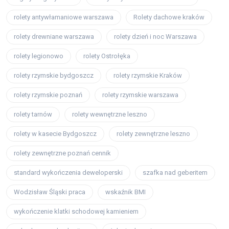
rolety antywłamaniowe warszawa
Rolety dachowe kraków
rolety drewniane warszawa
rolety dzień i noc Warszawa
rolety legionowo
rolety Ostrołęka
rolety rzymskie bydgoszcz
rolety rzymskie Kraków
rolety rzymskie poznań
rolety rzymskie warszawa
rolety tarnów
rolety wewnętrzne leszno
rolety w kasecie Bydgoszcz
rolety zewnętrzne leszno
rolety zewnętrzne poznań cennik
standard wykończenia deweloperski
szafka nad geberitem
Wodzisław Śląski praca
wskaźnik BMI
wykończenie klatki schodowej kamieniem