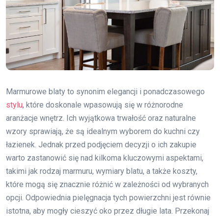
Marmurowe blaty to synonim elegancji i ponadczasowego
stylu
, które doskonale wpasowują się w różnorodne
aranżacje wnętrz. Ich wyjątkowa trwałość oraz naturalne
wzory sprawiają, że są idealnym wyborem do kuchni czy
łazienek. Jednak przed podjęciem decyzji o ich zakupie
warto zastanowić się nad kilkoma kluczowymi aspektami,
takimi jak rodzaj marmuru, wymiary blatu, a także koszty,
które mogą się znacznie różnić w zależności od wybranych
opcji. Odpowiednia pielęgnacja tych powierzchni jest równie
istotna, aby mogły cieszyć oko przez długie lata. Przekonaj