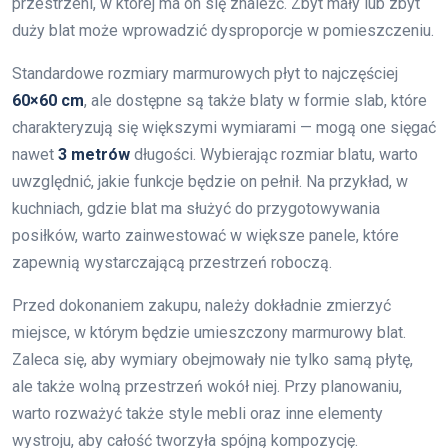
przestrzeni, w której ma on się znaleźć. Zbyt mały lub zbyt
duży blat może wprowadzić dysproporcje w pomieszczeniu.
Standardowe rozmiary marmurowych płyt to najczęściej
60×60 cm
, ale dostępne są także blaty w formie slab, które
charakteryzują się większymi wymiarami — mogą one sięgać
nawet
3 metrów
długości. Wybierając rozmiar blatu, warto
uwzględnić, jakie funkcje będzie on pełnił. Na przykład, w
kuchniach, gdzie blat ma służyć do przygotowywania
posiłków, warto zainwestować w większe panele, które
zapewnią wystarczającą przestrzeń roboczą.
Przed dokonaniem zakupu, należy dokładnie zmierzyć
miejsce, w którym będzie umieszczony marmurowy blat.
Zaleca się, aby wymiary obejmowały nie tylko samą płytę,
ale także wolną przestrzeń wokół niej. Przy planowaniu,
warto rozważyć także style mebli oraz inne elementy
wystroju, aby całość tworzyła spójną kompozycję.