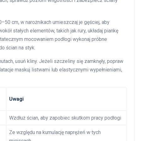
nkach, sprawdź poziom wilgotności i zabezpiecz ściany
–50 cm, w narożnikach umieszczaj je gęściej, aby
kół stałych elementów, takich jak rury, układaj piankę
ostatecznym mocowaniem podłogi wykonaj próbne
do ścian na styk.
utach, usuń kliny. Jeżeli szczeliny się zamknęły, popraw
latacje maskuj listwami lub elastycznymi wypełnieniami,
Uwagi
Wzdłuż ścian, aby zapobiec skutkom pracy podłogi
Ze względu na kumulację naprężeń w tych
miejscach