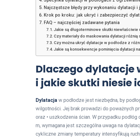
Specyfika dylatacji w podłogach z ogrzewa
Najczęstsze błędy przy wykonaniu dylatacji i 
Krok po kroku: jak ukryć i zabezpieczyć dyla
FAQ – najczęściej zadawane pytania
Jakie są długoterminowe skutki niewłaściwie u
Czy materiały do maskowania dylatacji różni
Czy można ukryć dylatacje w podłodze z różny
Jakie są konsekwencje pominięcia dylatacji
Dlaczego dylatacje 
i jakie skutki niesie 
Dylatacja
w podłodze jest niezbędna, by podło
wilgotności. Jej brak prowadzi do poważnych pr
oraz • uszkodzenia ścian. W przypadku podłóg 
m, wymagana jest szczególna uwaga na dylatac
cykliczne zmiany temperatury intensyfikują ruch