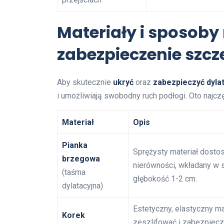
Materiały i sposoby
zabezpieczenie szcz
Aby skutecznie
ukryć
oraz
zabezpieczyć dyla
i umożliwiają swobodny ruch podłogi. Oto najcz
Materiał
Opis
Pianka
Sprężysty materiał dosto
brzegowa
nierówności, wkładany w 
(taśma
głębokość 1-2 cm.
dylatacyjna)
Estetyczny, elastyczny ma
Korek
zeszlifować i zabezpiecz