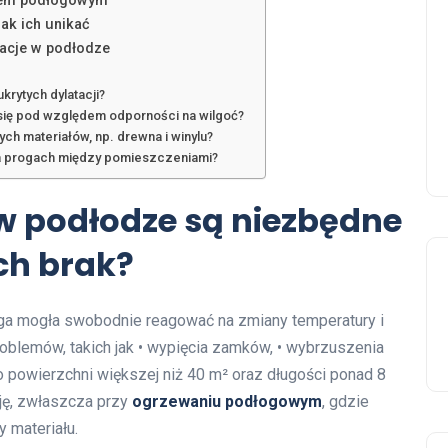
niem podłogowym
jak ich unikać
tacje w podłodze
krytych dylatacji?
ą się pod względem odporności na wilgoć?
ch materiałów, np. drewna i winylu?
 na progach między pomieszczeniami?
w podłodze są niezbędne
ich brak?
ga mogła swobodnie reagować na zmiany temperatury i
oblemów, takich jak • wypięcia zamków, • wybrzuszenia
o powierzchni większej niż 40 m² oraz długości ponad 8
ję, zwłaszcza przy
ogrzewaniu podłogowym
, gdzie
y materiału.