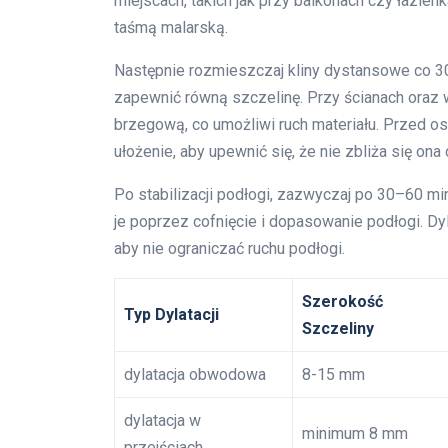
miejscach, takich jak przy balkonach czy łazie
taśmą malarską.
Następnie rozmieszczaj kliny dystansowe co 30
zapewnić równą szczelinę. Przy ścianach oraz wo
brzegową, co umożliwi ruch materiału. Przed 
ułożenie, aby upewnić się, że nie zbliża się ona 
Po stabilizacji podłogi, zazwyczaj po 30–60 min
je poprzez cofnięcie i dopasowanie podłogi. Dy
aby nie ograniczać ruchu podłogi.
Szerokość
Typ Dylatacji
Szczeliny
dylatacja obwodowa
8-15 mm
dylatacja w
minimum 8 mm
przejściach