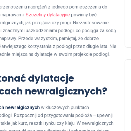
u przenoszeniu naprężeń z jednego pomieszczenia do
i naprawami.
Szczeliny dylatacyjne
powinny być
algicznych, jak przejścia czy progi. Niezastosowanie
u i znacznymi uszkodzeniami podłogi, co pociąga za sobą
h naprawy. Przede wszystkim, pamiętaj, że dobrze
łatwiejszego korzystania z podłogi przez długie lata. Nie
dnie miejsca na dylatacje w swoim projekcie podłogi,
onać dylatacje
cach newralgicznych?
ch newralgicznych
w kluczowych punktach
łogi. Rozpocznij od przygotowania podłoża – upewnij
akie jak kurz, resztki tynku czy kleju. W newralgicznych