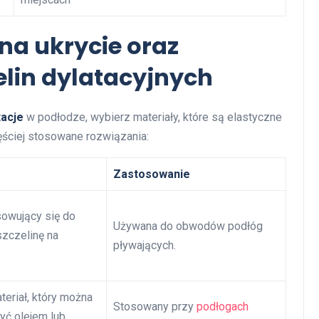
 na ukrycie oraz
elin dylatacyjnych
tacje
w podłodze, wybierz materiały, które są elastyczne
ęściej stosowane rozwiązania:
Zastosowanie
sowujący się do
Używana do obwodów podłóg
szczelinę na
pływających.
teriał, który można
Stosowany przy
podłogach
yć olejem lub