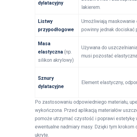
dylatacyjny
lakierem.
Listwy
Umożliwiają maskowanie dy
przypodłogowe
powinny jednak dociskać 
Masa
Używana do uszczelniania
elastyczna
(np.
musi pozostać elastyczna
silikon akrylowy)
Sznury
Element elastyczny, odpor
dylatacyjne
Po zastosowaniu odpowiedniego materiału, upe
wykończona. Przed aplikacją materiałów uszcze
pomoże utrzymać czystość i poprawi estetykę 
ewentualne nadmiary masy. Dzięki tym krokom 
ukryte.