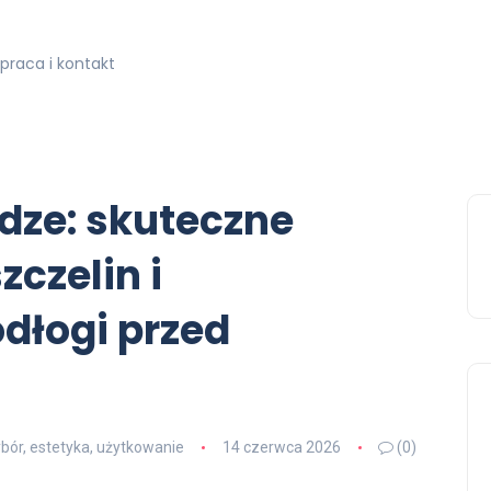
praca i kontakt
dze: skuteczne
czelin i
dłogi przed
bór, estetyka, użytkowanie
14 czerwca 2026
(0)