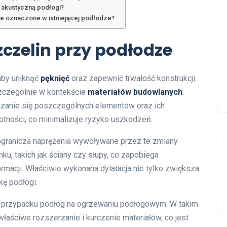
i akustyczną podłogi?
źle oznaczone w istniejącej podłodze?
szczelin przy podłodze
aby uniknąć
pęknięć
oraz zapewnić trwałość konstrukcji.
szczególnie w kontekście
materiałów budowlanych
.
zanie się poszczególnych elementów oraz ich
otności, co minimalizuje ryzyko uszkodzeń.
y ogranicza naprężenia wywoływane przez te zmiany.
u, takich jak ściany czy słupy, co zapobiega
rmacji. Właściwie wykonana dylatacja nie tylko zwiększa
ę podłogi.
 w przypadku podłóg na ogrzewaniu podłogowym. W takim
łaściwe rozszerzanie i kurczenie materiałów, co jest