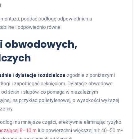
.
do montażu, poddać podłogę odpowiedniemu
tabilne i odpowiednio równe.
ji obwodowych,
lczych
ednie
i
dylatacje rozdzielcze
zgodnie z poniższymi
dłogi i zapobiegać pęknięciom. Dylatacje obwodowe
ą od ścian i słupów, co pomaga w niezależnym
acyjnej, na przykład polietylenowej, o wysokości wyższej
zeliny.
odłogi na mniejsze części, efektywnie eliminując ryzyko
aczającej 8–10 m
lub powierzchni większej niż 40–50 m²
rozłożone w regularnych odstępach.