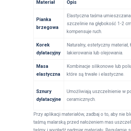
Materiał
Opis
Elastyczna taśma umieszczana
Pianka
szczelinie na głębokość 1-2 cm
brzegowa
kompensuje ruch.
Korek
Naturalny, estetyczny materiał, 
dylatacyjny
lakierowania lub olejowania.
Masa
Kombinacje silikonowe lub poli
elastyczna
które są trwałe i elastyczne.
Sznury
Umożliwiają uszczelnienie w p
dylatacyjne
ceramicznych.
Przy aplikacji materiałów, zadbaj o to, aby nie
taśmą malarską przed nałożeniem mas uszczeln
taśmy i wygładź nadmiar materiału. Regularnie 