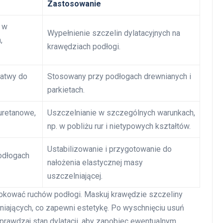
Zastosowanie
 w
Wypełnienie szczelin dylatacyjnych na
,
krawędziach podłogi.
łatwy do
Stosowany przy podłogach drewnianych i
parkietach.
uretanowe,
Uszczelnianie w szczególnych warunkach,
np. w pobliżu rur i nietypowych kształtów.
Ustabilizowanie i przygotowanie do
odłogach
nałożenia elastycznej masy
uszczelniającej.
 blokować ruchów podłogi. Maskuj krawędzie szczeliny
iających, co zapewni estetykę. Po wyschnięciu usuń
sprawdzaj stan dylatacji, aby zapobiec ewentualnym