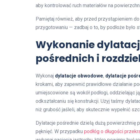
aby kontrolować ruch materiałów na powierzchni
Pamiętaj również, aby przed przystąpieniem 
przygotowaniu — zadbaj o to, by podłoże było s
Wykonanie dylatac
pośrednich i rozdzie
Wykonaj
dylatacje obwodowe
,
dylatacje pośr
krokami, aby zapewnić prawidłowe działanie po
umiejscowione są wokół podłogi, oddzielając j
odkształcaniu się konstrukcji. Użyj taśmy dylat
niż grubość jaśleli, aby skutecznie wypełnić szc
Dylatacje pośrednie dzielą dużą powierzchnię p
pęknięć. W przypadku
podłóg o długości przekr
wykonaj nacięcia jastrychu, które powinny być 