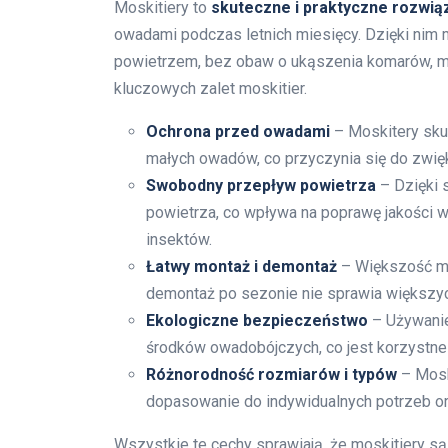
Moskitiery to
skuteczne i praktyczne rozwią
owadami podczas letnich miesięcy. Dzięki nim 
powietrzem, bez obaw o ukąszenia komarów, mu
kluczowych zalet moskitier.
Ochrona przed owadami
– Moskitery skut
małych owadów, co przyczynia się do zwięk
Swobodny przepływ powietrza
– Dzięki s
powietrza, co wpływa na poprawę jakości 
insektów.
Łatwy montaż i demontaż
– Większość mo
demontaż po sezonie nie sprawia większych
Ekologiczne bezpieczeństwo
– Używanie
środków owadobójczych, co jest korzystne 
Różnorodność rozmiarów i typów
– Mosk
dopasowanie do indywidualnych potrzeb ora
Wszystkie te cechy sprawiają, że moskitiery są 