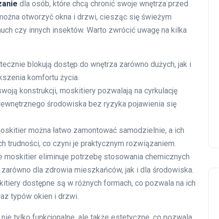
zanie
dla osób, które chcą chronić swoje wnętrza przed
można otworzyć okna i drzwi, ciesząc się świeżym
ch czy innych insektów. Warto zwrócić uwagę na kilka
ecznie blokują dostęp do wnętrza zarówno dużych, jak i
szenia komfortu życia.
woją konstrukcji, moskitiery pozwalają na cyrkulację
wewnętrznego środowiska bez ryzyka pojawienia się
skitier można łatwo zamontować samodzielnie, a ich
 trudności, co czyni je praktycznym rozwiązaniem.
 moskitier eliminuje potrzebę stosowania chemicznych
zarówno dla zdrowia mieszkańców, jak i dla środowiska.
itiery dostępne są w różnych formach, co pozwala na ich
z typów okien i drzwi.
nie tylko funkcjonalne, ale także estetyczne, co pozwala