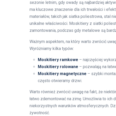
sezonie letnim, gdy owady są najbardziej aktyw
ma kluczowe znaczenie dla ich trwałości i efe
materiałów, takich jak siatka poliestrowa, stal
unikalne właściwości. Moskitiery z siatki polie
zamontowania, podczas gdy metalowe są bardz
Ważnym aspektem, na który warto zwrócić uwagę
Wyróżniamy kilka typów:
Moskitiery ramkowe
– najczęściej wykor
Moskitiery rolowane
– pozwalają na łatwe
Moskitiery magnetyczne
– szybki montaż
często otwieramy drzwi.
Warto również zwrócić uwagę na fakt, że niektó
łatwo zdemontować na zimę. Umożliwia to ich dł
niekorzystnych warunków atmosferycznych. Dzi
żywotność.