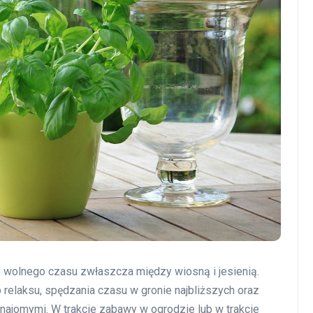
 wolnego czasu zwłaszcza między wiosną i jesienią.
elaksu, spędzania czasu w gronie najbliższych oraz
ajomymi. W trakcie zabawy w ogrodzie lub w trakcie