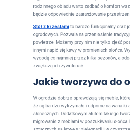
rodzinnego obiadu warto zadbać o komfort ws
będzie odpowiednie zaaranżowanie przestrzeni 
Stół z krzesłami
to bardzo funkcjonalny oraz
ogrodowych. Pozwala na przeniesienie tradycyj
powietrze. Możemy przy nim nie tylko zjeść po
innymi napić się kawy w promieniach słońca. W
wygodą co najmniej przez kilka sezonów, a odp
zwiększą ich żywotnosć.
Jakie tworzywa do 
W ogrodzie dobrze sprawdzają się meble, któr
że są bardzo wytrzymałe i odporne na warunki 
słonecznych. Dodatkowym atutem takiego tworz
migrowanie z meblami w poszukiwaniu słońca 
sztucznych są łatwe w pielęgnacji i w czyszcz