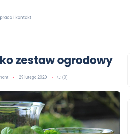
praca i kontakt
jako zestaw ogrodowy
mont
29 lutego 2020
(0)