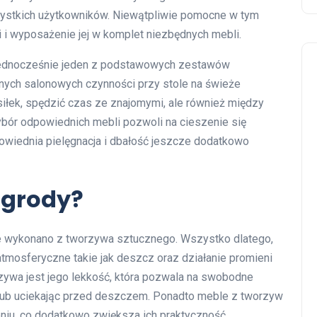
zystkich użytkowników. Niewątpliwie pomocne w tym
i wyposażenie jej w komplet niezbędnych mebli.
 jednocześnie jeden z podstawowych zestawów
nych salonowych czynności przy stole na świeże
siłek, spędzić czas ze znajomymi, ale również między
ybór odpowiednich mebli pozwoli na cieszenie się
owiednia pielęgnacja i dbałość jeszcze dodatkowo
ogrody?
e wykonano z tworzywa sztucznego. Wszystko dlatego,
atmosferyczne takie jak deszcz oraz działanie promieni
ywa jest jego lekkość, która pozwala na swobodne
lub uciekając przed deszczem. Ponadto meble z tworzyw
eniu, co dodatkowo zwiększa ich praktyczność.