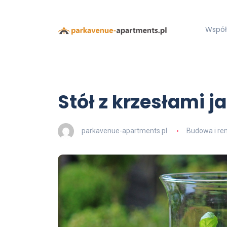
Współ
Stół z krzesłami 
parkavenue-apartments.pl
Budowa i re