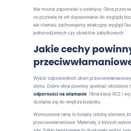
Nie można zapominać o estetyce. Okna przeciw
co pozwala na ich dopasowanie do wyglądu bud
ale również zachowujemy atrakcyjny wygląd fa
jednorodzinnych czy obiektów zabytkowych.
Jakie cechy powinn
przeciwwłamaniow
Wybór odpowiednich okien przeciwwłamaniowyc
domu. Dobre okna powinny spełniać określone n
odporności na włamanie
. Okna klasy RC2 i w
dostania się do wnętrza budynku.
Wzmocnione ramy to kolejny istotny element, k
przeciwwłamaniowe. Materiały, z których wykona
siłą. Szkło laminowane to doskonały wybór, poni