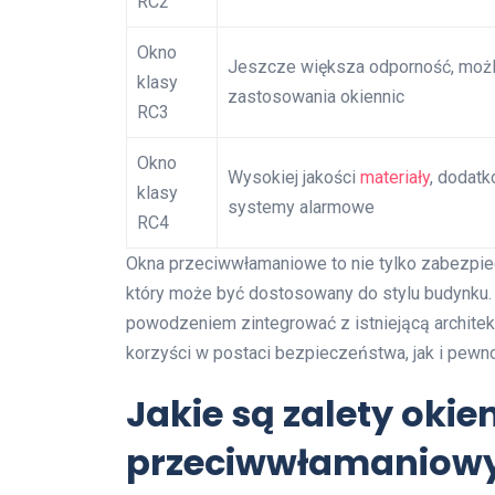
RC2
Okno
Jeszcze większa odporność, moż
klasy
zastosowania okiennic
RC3
Okno
Wysokiej jakości
materiały
, dodat
klasy
systemy alarmowe
RC4
Okna przeciwwłamaniowe to nie tylko zabezpiec
który może być dostosowany do stylu budynku. 
powodzeniem zintegrować z istniejącą archite
korzyści w postaci bezpieczeństwa, jak i pewno
Jakie są zalety okie
przeciwwłamaniow