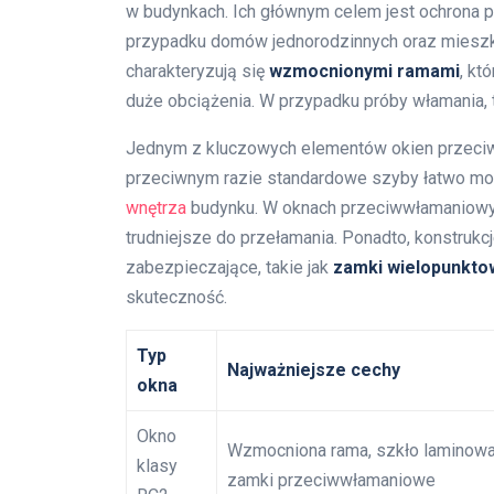
w budynkach. Ich głównym celem jest ochrona p
przypadku domów jednorodzinnych oraz mieszk
charakteryzują się
wzmocnionymi ramami
, kt
duże obciążenia. W przypadku próby włamania, 
Jednym z kluczowych elementów okien przeci
przeciwnym razie standardowe szyby łatwo mo
wnętrza
budynku. W oknach przeciwwłamaniowych
trudniejsze do przełamania. Ponadto, konstru
zabezpieczające, takie jak
zamki wielopunkto
skuteczność.
Typ
Najważniejsze cechy
okna
Okno
Wzmocniona rama, szkło laminowa
klasy
zamki przeciwwłamaniowe