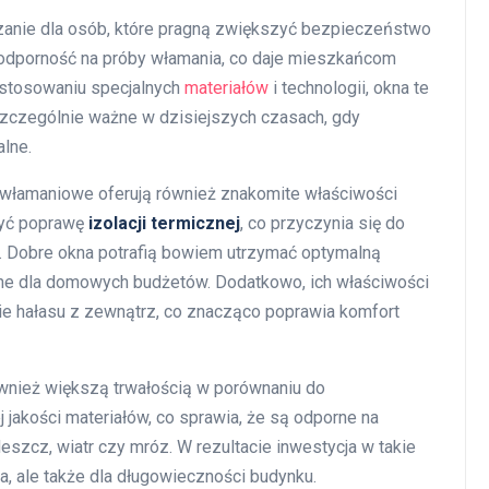
anie dla osób, które pragną zwiększyć bezpieczeństwo
 odporność na próby włamania, co daje mieszkańcom
astosowaniu specjalnych
materiałów
i technologii, okna te
 szczególnie ważne w dzisiejszych czasach, gdy
alne.
włamaniowe oferują również znakomite właściwości
ażyć poprawę
izolacji termicznej
, co przyczynia się do
. Dobre okna potrafią bowiem utrzymać optymalną
tne dla domowych budżetów. Dodatkowo, ich właściwości
e hałasu z zewnątrz, co znacząco poprawia komfort
wnież większą trwałością w porównaniu do
jakości materiałów, co sprawia, że są odporne na
eszcz, wiatr czy mróz. W rezultacie inwestycja w takie
, ale także dla długowieczności budynku.