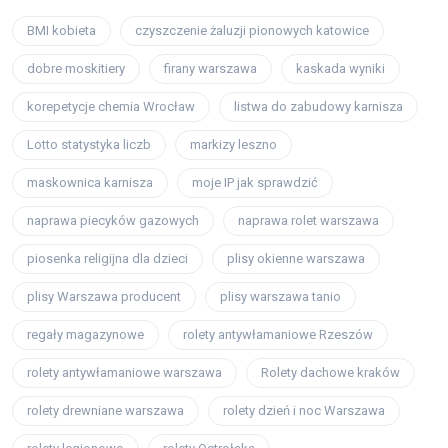
BMI kobieta
czyszczenie żaluzji pionowych katowice
dobre moskitiery
firany warszawa
kaskada wyniki
korepetycje chemia Wrocław
listwa do zabudowy karnisza
Lotto statystyka liczb
markizy leszno
maskownica karnisza
moje IP jak sprawdzić
naprawa piecyków gazowych
naprawa rolet warszawa
piosenka religijna dla dzieci
plisy okienne warszawa
plisy Warszawa producent
plisy warszawa tanio
regały magazynowe
rolety antywłamaniowe Rzeszów
rolety antywłamaniowe warszawa
Rolety dachowe kraków
rolety drewniane warszawa
rolety dzień i noc Warszawa