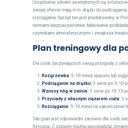
Urządzenia siłowni zewnętrznych są zróżnico
swojej ofercie mają m.in. drążki do podciągani
rozciągania. Sprzęt ten jest produkowany w Pol
normami bezpieczeństwa. Malowanie podkłada
czynnikami atmosferycznymi i zwiększa trwało
Plan treningowy dla p
Dla osób zaczynających swoją przygodę z siłow
Rozgrzewka:
5-10 minut spaceru lub joggi
Podciąganie na drążku:
3 serie po 5-10 
Wznosy nóg w zwisie:
3 serie po 10-15 p
Przysiady z własnym ciężarem ciała:
3 s
Rozciąganie:
5-10 minut na zakończenie tr
Taki plan jest odpowiedni zarówno dla osób zac
fizyczną. Z czasem można wprowadzać zmiany 