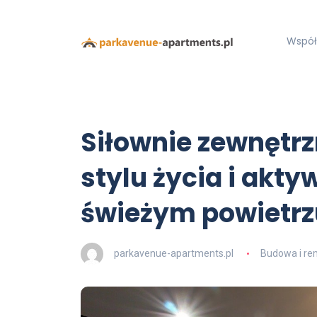
Współ
Siłownie zewnętrz
stylu życia i akty
świeżym powietrz
parkavenue-apartments.pl
Budowa i re