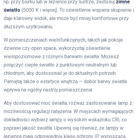
np. przy biurku lub w łazience przy lustrze, zastosuj
zimne
światło
(5000 K i więcej). To oświetlenie wspiera skupienie i
daje klarowny widok, ale może być mniej komfortowe przy
dłuższym użytkowaniu.
W pomieszczeniach wielofunkcyjnych, takich jak pokoje
dzienne czy open space, wykorzystaj oświetlenie
wielopoziomowe z różnymi barwami światła. Możesz
połączyć ciepłe światło z punktowym neutralnym lub
chłodnym, aby dostosować je do aktualnych potrzeb.
Pamiętaj także o estetyce wnętrza — dobór barwy światła
wpływa na ogólny nastrój pomieszczenia.
Aby dostosować moc światła, rozważ zastosowanie lamp z
możliwością regulacji natężenia. W miejscach wymagających
dokładności wybierz lampy o wysokim wskaźniku CRI, co
poprawi jakość światła. Upewnij się również, że lampy w
łazience mają odpowiednią klasę ochrony IP, wynoszącą