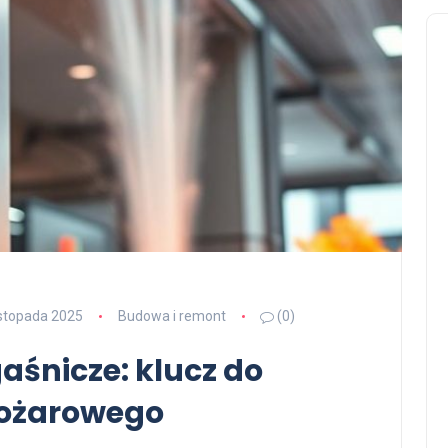
istopada 2025
Budowa i remont
(0)
aśnicze: klucz do
pożarowego