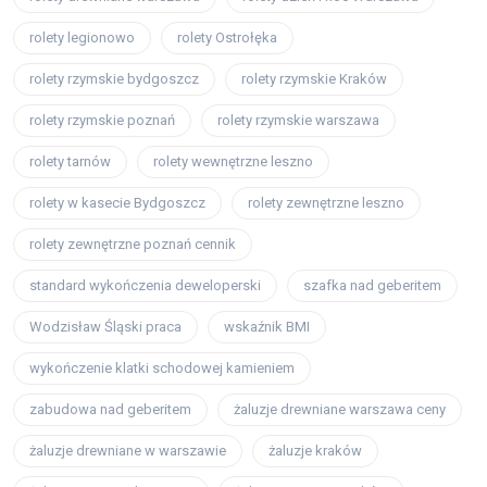
rolety legionowo
rolety Ostrołęka
rolety rzymskie bydgoszcz
rolety rzymskie Kraków
rolety rzymskie poznań
rolety rzymskie warszawa
rolety tarnów
rolety wewnętrzne leszno
rolety w kasecie Bydgoszcz
rolety zewnętrzne leszno
rolety zewnętrzne poznań cennik
standard wykończenia deweloperski
szafka nad geberitem
Wodzisław Śląski praca
wskaźnik BMI
wykończenie klatki schodowej kamieniem
zabudowa nad geberitem
żaluzje drewniane warszawa ceny
żaluzje drewniane w warszawie
żaluzje kraków