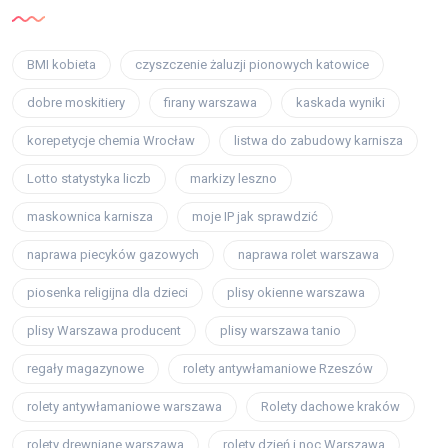
BMI kobieta
czyszczenie żaluzji pionowych katowice
dobre moskitiery
firany warszawa
kaskada wyniki
korepetycje chemia Wrocław
listwa do zabudowy karnisza
Lotto statystyka liczb
markizy leszno
maskownica karnisza
moje IP jak sprawdzić
naprawa piecyków gazowych
naprawa rolet warszawa
piosenka religijna dla dzieci
plisy okienne warszawa
plisy Warszawa producent
plisy warszawa tanio
regały magazynowe
rolety antywłamaniowe Rzeszów
rolety antywłamaniowe warszawa
Rolety dachowe kraków
rolety drewniane warszawa
rolety dzień i noc Warszawa