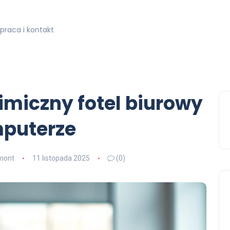
praca i kontakt
imiczny fotel biurowy
mputerze
mont
11 listopada 2025
(0)