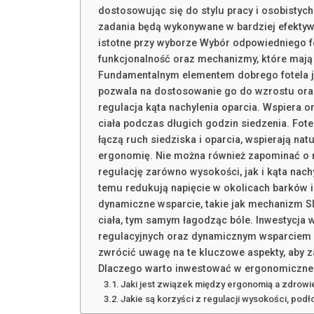
dostosowując się do stylu pracy i osobistych
zadania będą wykonywane w bardziej efektyw
istotne przy wyborze Wybór odpowiedniego f
funkcjonalność oraz mechanizmy, które mają
Fundamentalnym elementem dobrego fotela je
pozwala na dostosowanie go do wzrostu oraz 
regulacja kąta nachylenia oparcia. Wspiera 
ciała podczas długich godzin siedzenia. Fo
łączą ruch siedziska i oparcia, wspierają nat
ergonomię. Nie można również zapominać o ro
regulację zarówno wysokości, jak i kąta nach
temu redukują napięcie w okolicach barków i 
dynamiczne wsparcie, takie jak mechanizm S
ciała, tym samym łagodząc bóle. Inwestycja 
regulacyjnych oraz dynamicznym wsparciem 
zwrócić uwagę na te kluczowe aspekty, aby z
Dlaczego warto inwestować w ergonomiczne 
Jaki jest związek między ergonomią a zdrow
Jakie są korzyści z regulacji wysokości, po