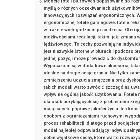
Modele foteli biurowych dopasowane do różn
myślą o różnych oczekiwaniach użytkowników
innowacyjnych rozwiązań ergonomicznych. Wśr
ergonomiczne, fotele gamingowe, fotele reha
w trakcie wielogodzinnego siedzenia. Oferuj
możliwościami regulacji, takimi jak: zmiana
lędźwiowego. Te cechy pozwalają na indywid
jest niezwykle istotne w biurach i podczas p
jednej pozycji może prowadzić do dyskomfort
Wyposażone są w dodatkowe akcesoria, takie 
idealne na długie sesje grania. Nie tylko za
zmniejszeniu uczucia zmęczenia oraz dysko
takich modeli warto zwrócić szczególną uwag
wpływ na ogólną jakość użytkowania. Fotele r
dla osób borykających się z problemami kręg
mają na celu poprawę jakości życia. Ich kons
osobom z ograniczeniami ruchowymi wygodne
proces rehabilitacji, dlatego przed podjęcie
model najlepiej odpowiadający indywidualny
sobie wyjątkowe cechy, które warto rozważy