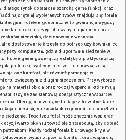
ych potrzeb Modele foteli biurowych są tworzone z
, dlatego rynek dostarcza szeroką gamę funkcji oraz
ód najchętniej wybieranych typów znajdują się: fotele
bilitacyjne. Fotele ergonomiczne to gwarancja wygody
ą one konstrukcje z wyprofilowanymi oparciami oraz
 wysokości siedziska, dostosowanie wsparcia
ualne dostosowanie krzesła do potrzeb użytkownika, co
racy przy komputerze, gdzie długotrwałe siedzenie w
u. Fotele gamingowe łączą estetykę z praktycznością.
jak: podnóżki, systemy masażu. To sprawia, że są
pewniają one komfort, ale również pomagają w
mfortu związanym z długim siedzeniem. Przy wyborze
ę na materiał obicia oraz rodzaj wsparcia, które mają
ehabilitacyjne zaś stanowią specjalistyczne wsparcie
osłupa. Oferują innowacyjne funkcje zdrowotne, które
trukcja opiera się na zasadach ergonomii, co umożliwia
 siedzenie. Tego typu fotel może znacznie wspierać
m decyzji warto skonsultować się z terapeutą, aby dobrać
m potrzebom. Każdy rodzaj fotela biurowego kryje w
ć. Odpowiedni wybór zapewnia komfort oraz wsparcie,