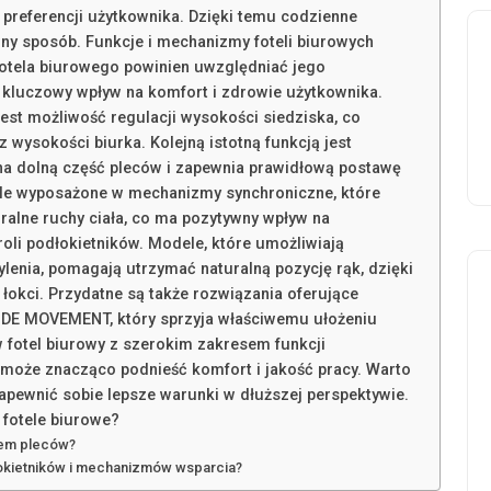
 preferencji użytkownika. Dzięki temu codzienne
ny sposób. Funkcje i mechanizmy foteli biurowych
otela biurowego powinien uwzględniać jego
 kluczowy wpływ na komfort i zdrowie użytkownika.
st możliwość regulacji wysokości siedziska, co
wysokości biurka. Kolejną istotną funkcją jest
ona dolną część pleców i zapewnia prawidłową postawę
tele wyposażone w mechanizmy synchroniczne, które
uralne ruchy ciała, co ma pozytywny wpływ na
li podłokietników. Modele, które umożliwiają
ylenia, pomagają utrzymać naturalną pozycję rąk, dzięki
łokci. Przydatne są także rozwiązania oferujące
IDE MOVEMENT, który sprzyja właściwemu ułożeniu
w fotel biurowy z szerokim zakresem funkcji
może znacząco podnieść komfort i jakość pracy. Warto
apewnić sobie lepsze warunki w dłuższej perspektywie.
fotele biurowe?
iem pleców?
dłokietników i mechanizmów wsparcia?