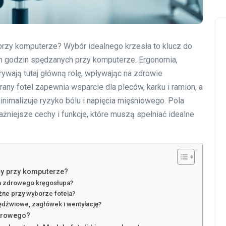
przy komputerze? Wybór idealnego krzesła to klucz do
h godzin spędzanych przy komputerze. Ergonomia,
rywają tutaj główną rolę, wpływając na zdrowie
ny fotel zapewnia wsparcie dla pleców, karku i ramion, a
nimalizuje ryzyko bólu i napięcia mięśniowego. Pola
żniejsze cechy i funkcje, które muszą spełniać idealne
cy przy komputerze?
la zdrowego kręgosłupa?
żne przy wyborze fotela?
ędźwiowe, zagłówek i wentylację?
iurowego?