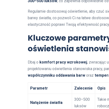
300–500 luksów
, co zapewnia odpowiednie oś
Regularnie dostosowuj oświetlenie, aby czuć s
barwy światła, co pozwoli Ci na łatwe dostosow
elastyczność poprawi Twoją efektywność pracy
Kluczowe parametry
oświetlenia stanow
Dbaj o
komfort pracy wzrokowej
, zwracając 
projektowaniu oświetlenia stanowiska pracy, pa
współczynniku oddawania barw
oraz
temper
Parametr
Zalecenie
Opis
300–500
Takie 
Natężenie światła
luksów
robocz