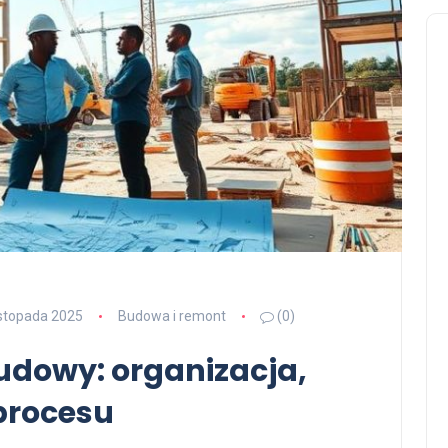
istopada 2025
Budowa i remont
(0)
udowy: organizacja,
 procesu