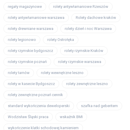
regały magazynowe
rolety antywłamaniowe Rzeszów
rolety antywłamaniowe warszawa
Rolety dachowe kraków
rolety drewniane warszawa
rolety dzień i noc Warszawa
rolety legionowo
rolety Ostrołęka
rolety rzymskie bydgoszcz
rolety rzymskie Kraków
rolety rzymskie poznań
rolety rzymskie warszawa
rolety tarnów
rolety wewnętrzne leszno
rolety w kasecie Bydgoszcz
rolety zewnętrzne leszno
rolety zewnętrzne poznań cennik
standard wykończenia deweloperski
szafka nad geberitem
Wodzisław Śląski praca
wskaźnik BMI
wykończenie klatki schodowej kamieniem