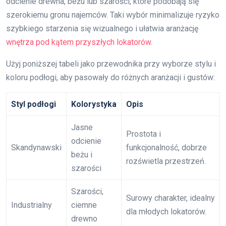
odcienie drewna, beżu lub szarości, które podobają się
szerokiemu gronu najemców. Taki wybór minimalizuje ryzyko
szybkiego starzenia się wizualnego i ułatwia aranżację
wnętrza pod kątem przyszłych lokatorów
.
Użyj poniższej tabeli jako przewodnika przy wyborze stylu i
koloru podłogi, aby pasowały do różnych aranżacji i gustów:
Styl podłogi
Kolorystyka
Opis
Jasne
Prostota i
odcienie
Skandynawski
funkcjonalność, dobrze
beżu i
rozświetla przestrzeń.
szarości
Szarości,
Surowy charakter, idealny
Industrialny
ciemne
dla młodych lokatorów.
drewno