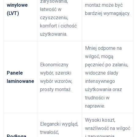
zarysowania,
winylowe
montaż może być
łatwość w
(LVT)
bardziej wymagający.
czyszczeniu,
komfort i cichość
użytkowania.
Mniej odporne na
wilgoć, mogą
Ekonomiczny
pęcznieć po zalaniu,
Panele
wybór, szeroki
widoczne ślady
laminowane
wybór wzorów,
intensywnego
prosty montaż.
użytkowania oraz
trudności w
naprawie.
Wysoki koszt,
Elegancki wygląd,
wrażliwość na wilgoć
trwałość,
Podłoga
i zarysowania,