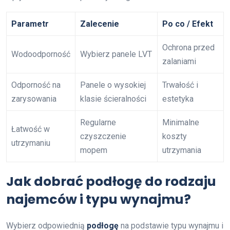
Parametr
Zalecenie
Po co / Efekt
Ochrona przed
Wodoodporność
Wybierz panele LVT
zalaniami
Odporność na
Panele o wysokiej
Trwałość i
zarysowania
klasie ścieralności
estetyka
Regularne
Minimalne
Łatwość w
czyszczenie
koszty
utrzymaniu
mopem
utrzymania
Jak dobrać podłogę do rodzaju
najemców i typu wynajmu?
Wybierz odpowiednią
podłogę
na podstawie typu wynajmu i