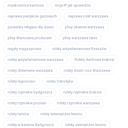
maskownica karnisza
moje IP jak sprawdzić
naprawa piecyków gazowych
naprawa rolet warszawa
piosenka religijna dla dzieci
plisy okienne warszawa
plisy Warszawa producent
plisy warszawa tanio
regały magazynowe
rolety antywłamaniowe Rzeszów
rolety antywłamaniowe warszawa
Rolety dachowe kraków
rolety drewniane warszawa
rolety dzień i noc Warszawa
rolety legionowo
rolety Ostrołęka
rolety rzymskie bydgoszcz
rolety rzymskie Kraków
rolety rzymskie poznań
rolety rzymskie warszawa
rolety tarnów
rolety wewnętrzne leszno
rolety w kasecie Bydgoszcz
rolety zewnętrzne leszno