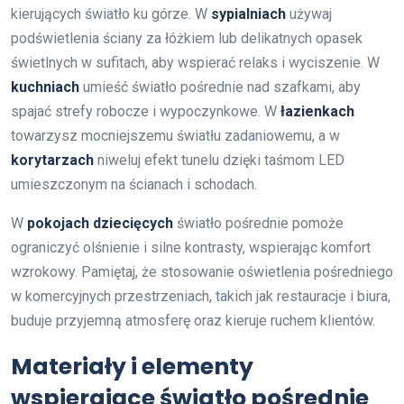
kierujących światło ku górze. W
sypialniach
używaj
podświetlenia ściany za łóżkiem lub delikatnych opasek
świetlnych w sufitach, aby wspierać relaks i wyciszenie. W
kuchniach
umieść światło pośrednie nad szafkami, aby
spajać strefy robocze i wypoczynkowe. W
łazienkach
towarzysz mocniejszemu światłu zadaniowemu, a w
korytarzach
niweluj efekt tunelu dzięki taśmom LED
umieszczonym na ścianach i schodach.
W
pokojach dziecięcych
światło pośrednie pomoże
ograniczyć olśnienie i silne kontrasty, wspierając komfort
wzrokowy. Pamiętaj, że stosowanie oświetlenia pośredniego
w komercyjnych przestrzeniach, takich jak restauracje i biura,
buduje przyjemną atmosferę oraz kieruje ruchem klientów.
Materiały i elementy
wspierające światło pośrednie