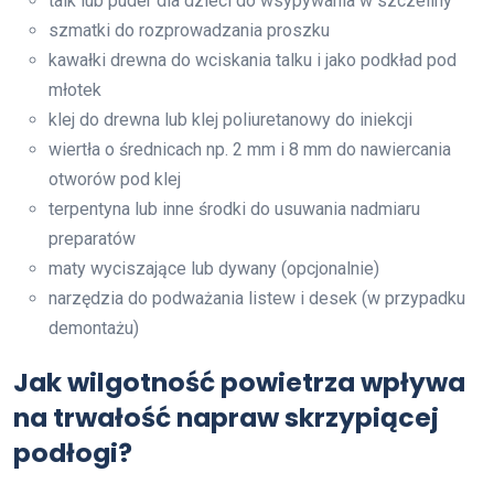
talk lub puder dla dzieci do wsypywania w szczeliny
szmatki do rozprowadzania proszku
kawałki drewna do wciskania talku i jako podkład pod
młotek
klej do drewna lub klej poliuretanowy do iniekcji
wiertła o średnicach np. 2 mm i 8 mm do nawiercania
otworów pod klej
terpentyna lub inne środki do usuwania nadmiaru
preparatów
maty wyciszające lub dywany (opcjonalnie)
narzędzia do podważania listew i desek (w przypadku
demontażu)
Jak wilgotność powietrza wpływa
na trwałość napraw skrzypiącej
podłogi?