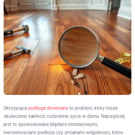
Skrzypiąca
podłoga drewniana
to problem, który może
skutecznie zakłócić codzienne życie w domu. Najczęściej
jest to spowodowane błędami montażowymi,
nierównościami podłoża czy zmianami wilgotności, które