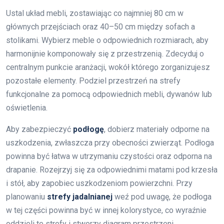
Ustal układ mebli, zostawiając co najmniej 80 cm w
głównych przejściach oraz 40–50 cm między sofach a
stolikami. Wybierz meble o odpowiednich rozmiarach, aby
harmonijnie komponowały się z przestrzenią. Zdecyduj o
centralnym punkcie aranżacji, wokół którego zorganizujesz
pozostałe elementy. Podziel przestrzeń na strefy
funkcjonalne za pomocą odpowiednich mebli, dywanów lub
oświetlenia.
Aby zabezpieczyć
podłogę
, dobierz materiały odporne na
uszkodzenia, zwłaszcza przy obecności zwierząt. Podłoga
powinna być łatwa w utrzymaniu czystości oraz odporna na
drapanie. Rozejrzyj się za odpowiednimi matami pod krzesła
i stół, aby zapobiec uszkodzeniom powierzchni. Przy
planowaniu
strefy jadalnianej
weź pod uwagę, że podłoga
w tej części powinna być w innej kolorystyce, co wyraźnie
oddzieli te strefy i stworzy diagram przestrzeni.