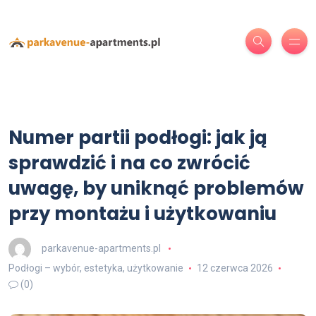
Numer partii podłogi: jak ją
sprawdzić i na co zwrócić
uwagę, by uniknąć problemów
przy montażu i użytkowaniu
parkavenue-apartments.pl
Podłogi – wybór, estetyka, użytkowanie
12 czerwca 2026
(0)