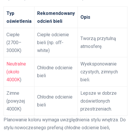
Typ
Rekomendowany
Opis
oświetlenia
odcień bieli
Ciepłe
Ciepłe odcienie
Tworzą przytulną
(2700–
bieli (np. off-
atmosferę.
3000K)
white)
Neutralne
Wyeksponowanie
Chłodne odcienie
(około
czystych, zimnych
bieli
4000K
)
bieli.
Zimne
Lepsze w dobrze
Chłodne odcienie
(powyżej
doświetlonych
bieli
4000K)
przestrzeniach.
Planowanie koloru wymaga uwzględnienia stylu wnętrza. Do
stylu nowoczesnego preferuj chłodne odcienie bieli,