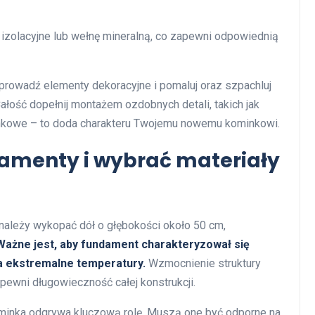
izolacyjne lub wełnę mineralną, co zapewni odpowiednią
rowadź elementy dekoracyjne i pomaluj oraz szpachluj
ałość dopełnij montażem ozdobnych detali, takich jak
inkowe – to doda charakteru Twojemu nowemu kominkowi.
amenty i wybrać materiały
należy wykopać dół o głębokości około 50 cm,
Ważne jest, aby fundament charakteryzował się
a ekstremalne temperatury.
Wzmocnienie struktury
pewni długowieczność całej konstrukcji.
inka odgrywa kluczową rolę. Muszą one być odporne na