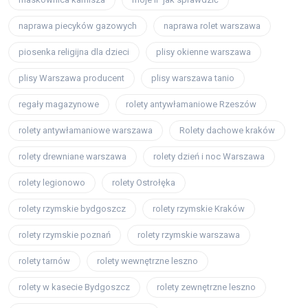
naprawa piecyków gazowych
naprawa rolet warszawa
piosenka religijna dla dzieci
plisy okienne warszawa
plisy Warszawa producent
plisy warszawa tanio
regały magazynowe
rolety antywłamaniowe Rzeszów
rolety antywłamaniowe warszawa
Rolety dachowe kraków
rolety drewniane warszawa
rolety dzień i noc Warszawa
rolety legionowo
rolety Ostrołęka
rolety rzymskie bydgoszcz
rolety rzymskie Kraków
rolety rzymskie poznań
rolety rzymskie warszawa
rolety tarnów
rolety wewnętrzne leszno
rolety w kasecie Bydgoszcz
rolety zewnętrzne leszno