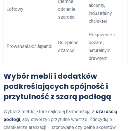
Ciemne
akcenty,
Loftowy
odcienie
industrialny
szarości
charakter
Połączenie z
Ocieplone
beżami,
Prowansalski/Japandi
szarości
naturalnym
drewnem
Wybór mebli i dodatków
podkreślających spójność i
przytulność z szarą podłogą
Wybierz meble, które najlepiej harmonizują z
szarością
podłogi
, aby stworzyć przytulne wnętrze. Zdecyduj o
charakterze aranżacji – stonowane czy pełne akcentów